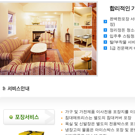
합리적인 
완벽한포장 서비
장)
정리정돈 청소서
입주후 스팀청
탈/부착물 서비
1급 전문팩커
가구 및 가전제품 이사전용 포장지를 이
침대매트리스는 별도의 침대커버 포장
욕실 및 신발장은 별도의 전용박스로 포
냉장고의 물품은 아이스박스 포장 및 운