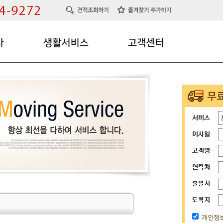
청소서비스
이용후기
에어컨이전/설치
문의사항
벽걸이TV이전/설치
현장갤러리
전국 싹서비스 팀
개인정