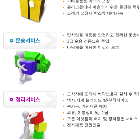
기타물품은 박스에 포장
유리그릇이나 파손되기 쉬운 물건은 특
고객의 요청시 박스류 대여가능
탑차량을 이용한 안전하고 정확한 운반
1급 운송 전문요원 투입
바닥재를 이용한 이삿짐 보호
도착지에 도착시 바닥보호재 설치 후 작
액자,시계,블라인드 탈/부착서비스
큰가구, 가전제품 배치
의류, 이불정리 및 수납
모든 이삿짐의 배치 및 정리정돈 서비스
전자제품 전원연결