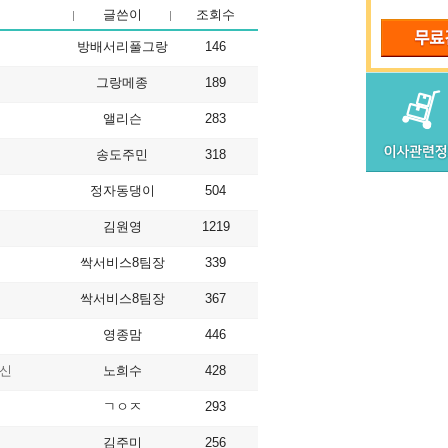
글쓴이
조회수
방배서리풀그랑
146
그랑메종
189
앨리슨
283
송도주민
318
정자동댕이
504
김원영
1219
싹서비스8팀장
339
싹서비스8팀장
367
영종맘
446
 신
노희수
428
ㄱㅇㅈ
293
김주미
256