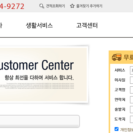
청소서비스
이용후기
에어컨이전/설치
문의사항
벽걸이TV이전/설치
현장갤러리
전국 싹서비스 팀
개인정